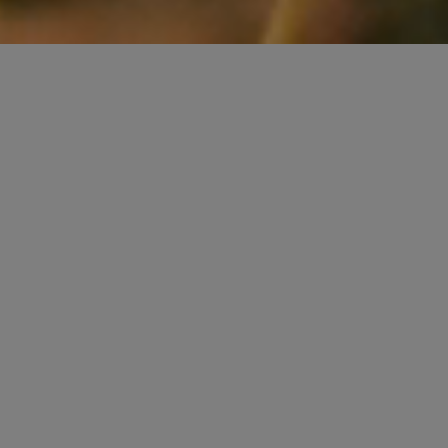
Située en Vallée du Rhône
au coeur de la Drôme Provençale
Vins d'exception
La Vinsobraise, fondée en 1947, est une cave
coopérative créée pour préserver un patrimoine
agricole menacé et assurer la pérennité de
l'activité viticole.
Elle regroupe aujourd'hui plus de 170
coopérateurs et exploite 1850 hectares de vignes