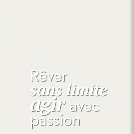
Rêver
sans limite
agir
avec
passion